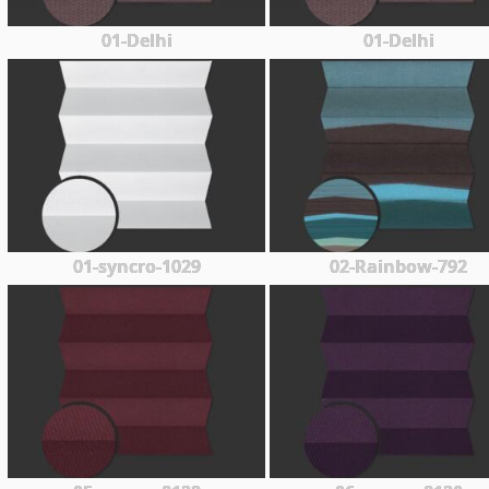
01-Delhi
01-Delhi
01-syncro-1029
02-Rainbow-792