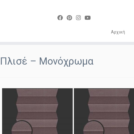
Αρχική
Skip
to
Πλισέ – Μονόχρωμα
content