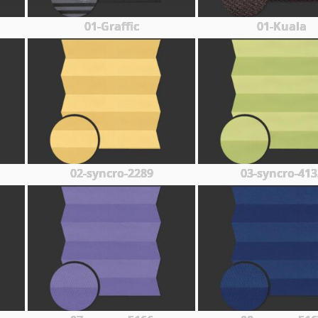
01-Graffic
01-Kuala
02-syncro-2289
03-syncro-413