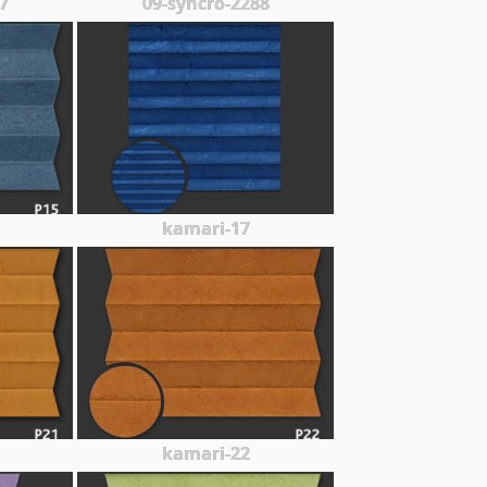
7
09-syncro-2288
kamari-17
kamari-22