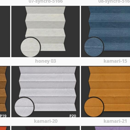
07-syncro-5166
08-syncro-516
honey 03
kamari-15
kamari-20
kamari-21