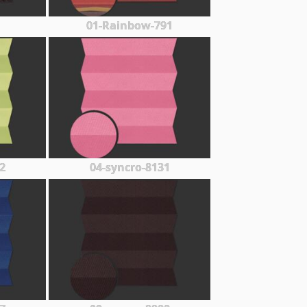
01-Rainbow-791
2
04-syncro-8131