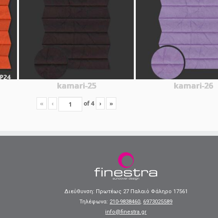
kamari-25
kamari-26
«
‹
of
4
›
»
Διεύθυνση: Πρωτέως 27 Παλαιό Φάληρο 17561
Τηλέφωνα:
210-9838460
,
6973025589
info@finestra.gr