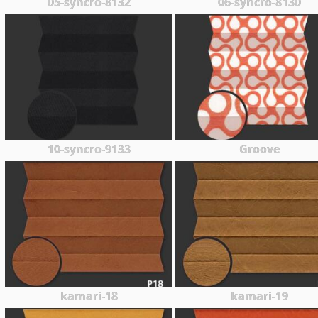
05-syncro-8132
06-syncro-8130
10-syncro-9133
Groove
kamari-18
kamari-19