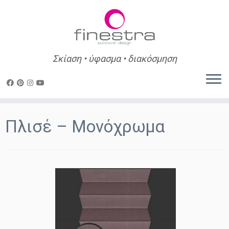
Σκίαση • ύφασμα • διακόσμηση
Skip
to
Πλισέ – Μονόχρωμα
content