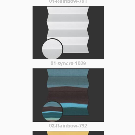
01-Rainbow-791
01-syncro-1029
02-Rainbow-792