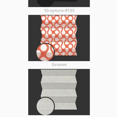
10-syncro-9133
Groove