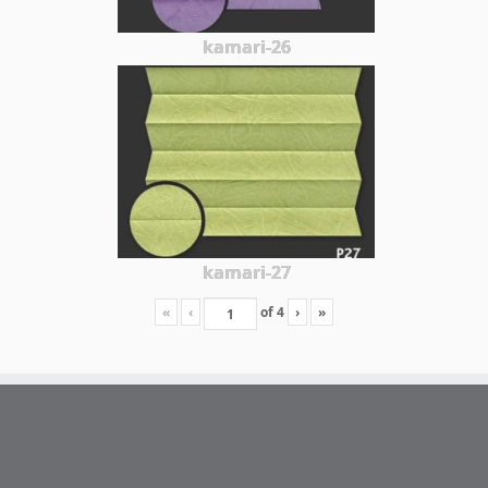
kamari-26
kamari-27
«
‹
of
4
›
»