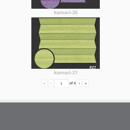
kamari-26
kamari-27
«
‹
of
4
›
»