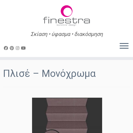
Σκίαση • ύφασμα • διακόσμηση
Skip
to
Πλισέ – Μονόχρωμα
content