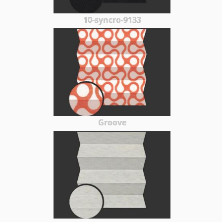
10-syncro-9133
Groove