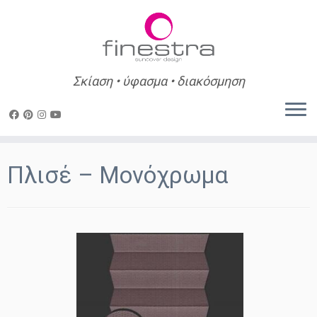
Σκίαση • ύφασμα • διακόσμηση
Skip
to
Πλισέ – Μονόχρωμα
content