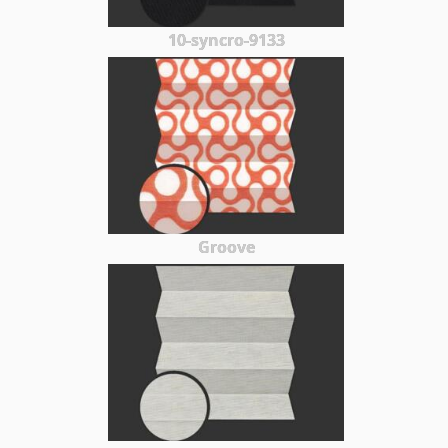
10-syncro-9133
Groove