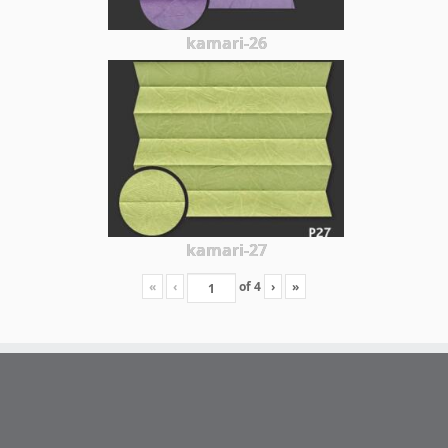
kamari-26
kamari-27
«
‹
of
4
›
»