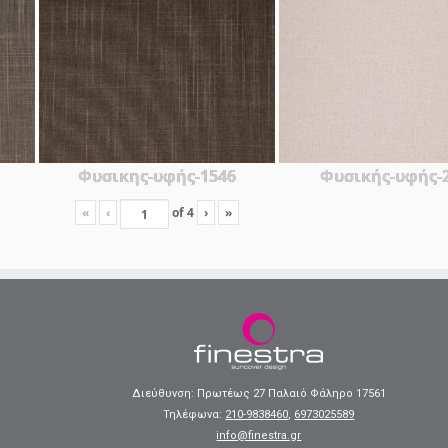
Φυσικης-υφής-1546
Φυσικής-υφής-2
«
‹
of
4
›
»
Διεύθυνση: Πρωτέως 27 Παλαιό Φάληρο 17561
Τηλέφωνα:
210-9838460
,
6973025589
info@finestra.gr