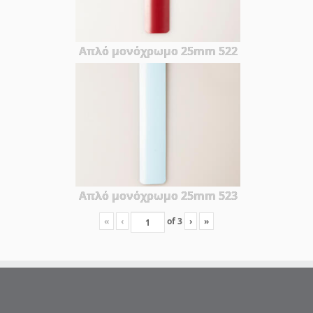
Απλό μονόχρωμο 25mm 522
Απλό μονόχρωμο 25mm 523
«
‹
of
3
›
»