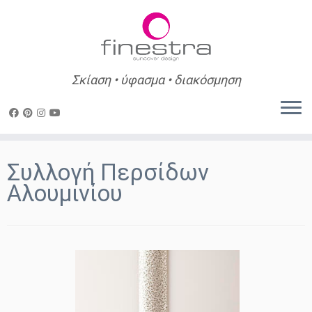
Σκίαση • ύφασμα • διακόσμηση
Skip
to
Συλλογή Περσίδων
content
Αλουμινίου