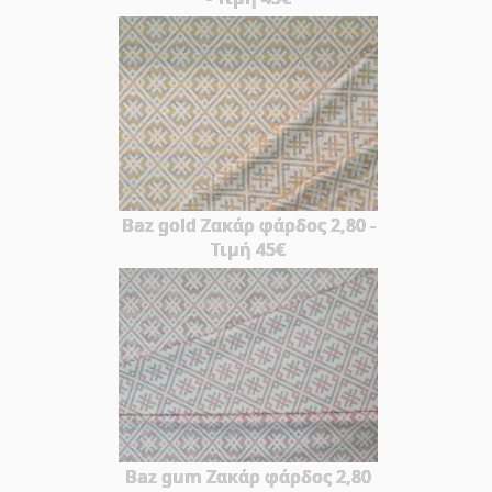
Baz gold Ζακάρ φάρδος 2,80 -
Τιμή 45€
Baz gum Ζακάρ φάρδος 2,80