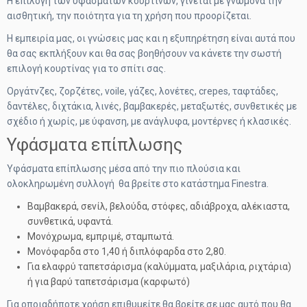
Η επιλογή των υφασμάτων κουρτινών, γίνεται με γνώμονα την
αισθητική, την ποιότητα για τη χρήση που προορίζεται.
Η εμπειρία μας, οι γνώσεις μας και η εξυπηρέτηση είναι αυτά που
θα σας εκπλήξουν και θα σας βοηθήσουν να κάνετε την σωστή
επιλογή κουρτίνας για το σπίτι σας.
Οργάτνζες, ζορζέτες, voile, γάζες, λονέτες, crepes, ταφτάδες,
δαντέλες, διχτάκια, λινές, βαμβακερές, μεταξωτές, συνθετικές με
σχέδιο ή χωρίς, με ύφανση, με ανάγλυφα, μοντέρνες ή κλασικές.
Υφάσματα επίπλωσης
Υφάσματα επίπλωσης μέσα από την πιο πλούσια και
ολοκληρωμένη συλλογή θα βρείτε στο κατάστημα Finestra.
Βαμβακερά, σενίλ, βελούδα, στόφες, αδιάβροχα, αλέκιαστα,
συνθετικά, υφαντά.
Μονόχρωμα, εμπριμέ, σταμπωτά.
Μονόφαρδα στο 1,40 ή διπλόφαρδα στο 2,80.
Για ελαφρύ ταπετσάρισμα (καλύμματα, μαξιλάρια, ριχτάρια)
ή για βαρύ ταπετσάρισμα (καρφωτό)
Για οποιαδήποτε χρήση επιθυμείτε θα βρείτε σε μας αυτό που θα