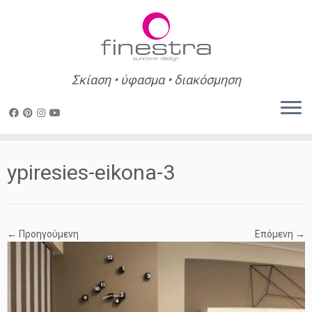
Σκίαση • ύφασμα • διακόσμηση
Skip
to
ypiresies-eikona-3
content
← Προηγούμενη
Επόμενη →