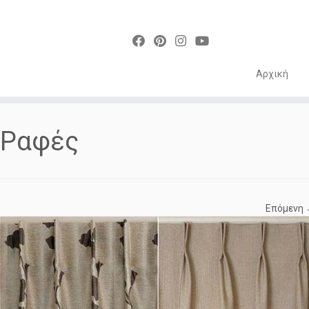
Αρχική
Skip
to
Ραφές
content
Επόμενη