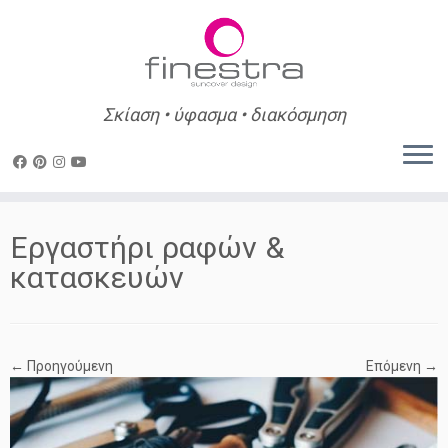
Σκίαση • ύφασμα • διακόσμηση
Skip
to
Εργαστήρι ραφών &
content
κατασκευών
← Προηγούμενη
Επόμενη →