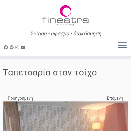
Σκίαση • ύφασμα • διακόσμηση
Skip
to
Ταπετσαρία στον τοίχο
content
← Προηγούμενη
Επόμενη →