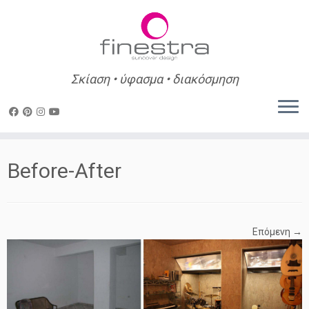
Σκίαση • ύφασμα • διακόσμηση
Skip
to
Before-After
content
Επόμενη →