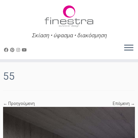
Σκίαση • ύφασμα • διακόσμηση
Skip
to
55
content
← Προηγούμενη
Επόμενη →