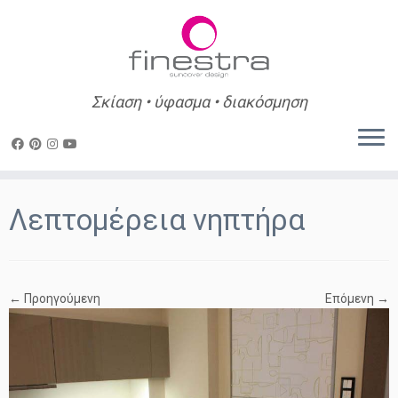
Σκίαση • ύφασμα • διακόσμηση
Skip
to
Λεπτομέρεια νηπτήρα
content
← Προηγούμενη
Επόμενη →