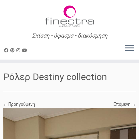
Σκίαση • ύφασμα • διακόσμηση
Skip
to
Ρόλερ Destiny collection
content
← Προηγούμενη
Επόμενη →