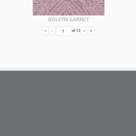
BOLEYN GARNET
«
‹
of
12
›
»