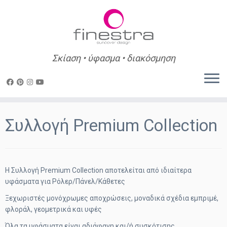
Σκίαση • ύφασμα • διακόσμηση
Skip
to
Συλλογή Premium Collection
content
Η Συλλογή Premium Collection αποτελείται από ιδιαίτερα
υφάσματα για Ρόλερ/Πάνελ/Κάθετες
Ξεχωριστές μονόχρωμες αποχρώσεις, μοναδικά σχέδια εμπριμέ,
φλοράλ, γεομετρικά και υφές
Όλα τα υφάσματα είναι αδιάφανη και/ή συσκότισης