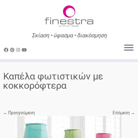
Σκίαση • ύφασμα • διακόσμηση
Skip
to
Καπέλα φωτιστικών με
content
κοκκορόφτερα
← Προηγούμενη
Επόμενη →