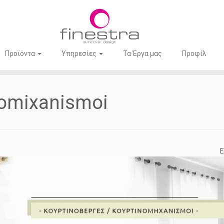
Προϊόντα
Υπηρεσίες
Τα Έργα μας
Προφίλ
nomixanismoi
Ε