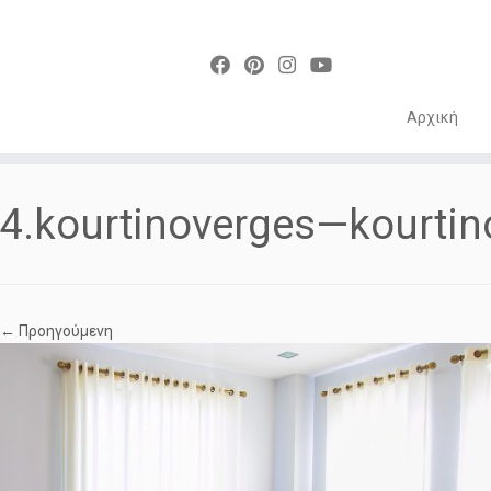
Αρχική
Skip
to
4.kourtinoverges—kourti
content
← Προηγούμενη