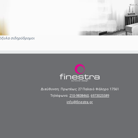
όξυλα σιδηρόδρομοι
Διεύθυνση: Πρωτέως 27 Παλαιό Φάληρο 17561
Τηλέφωνα:
210-9838460
,
6973025589
info@finestra.gr