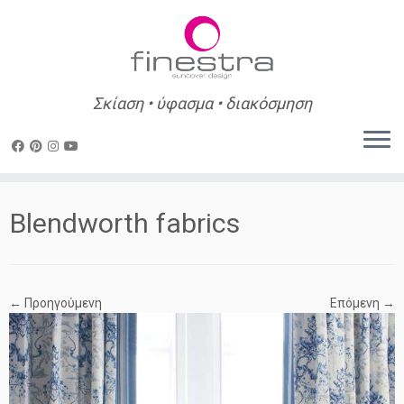
Σκίαση • ύφασμα • διακόσμηση
Skip
to
Blendworth fabrics
content
← Προηγούμενη
Επόμενη →