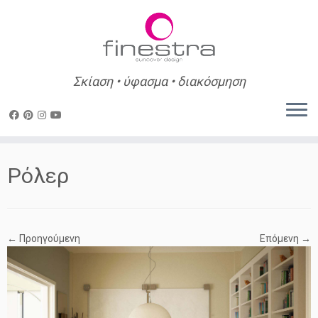
Σκίαση • ύφασμα • διακόσμηση
Skip
to
Ρόλερ
content
← Προηγούμενη
Επόμενη →