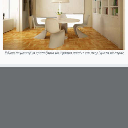
Ρόλερ σε μοντερνα τραπεζαρία με ύφασμα σουέντ και στηρίγματα με στρας