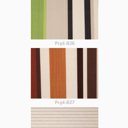
Ριγέ-Β26
Ριγέ-Β27