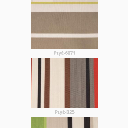
Ριγέ-6071
Ριγέ-Β25