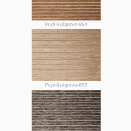
Ριγέ-διάφανα-Β54
Ριγέ-διάφανα-Β55