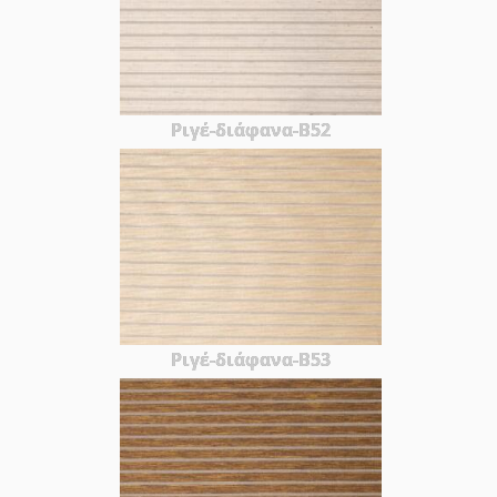
Ριγέ-διάφανα-Β52
Ριγέ-διάφανα-Β53