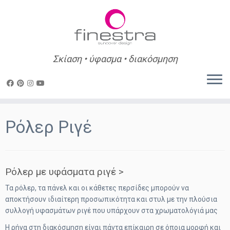
Σκίαση • ύφασμα • διακόσμηση
Skip
to
Ρόλερ Ριγέ
content
Ρόλερ με υφάσματα ριγέ >
Τα ρόλερ, τα πάνελ και οι κάθετες περσίδες μπορούν να
αποκτήσουν ιδιαίτερη προσωπικότητα και στυλ με την πλούσια
συλλογή υφασμάτων ριγέ που υπάρχουν στα χρωματολόγιά μας
Η ρήγα στη διακόσμηση είναι πάντα επίκαιρη σε όποια μορφή και