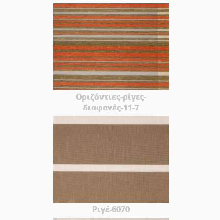
Οριζόντιες-ρίγες-
διαφανές-11-7
Ριγέ-6070