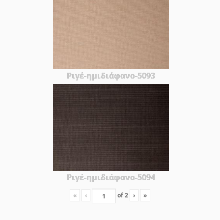
Ριγέ-ημιδιάφανο-5093
Ριγέ-ημιδιάφανο-5094
«
‹
of
2
›
»