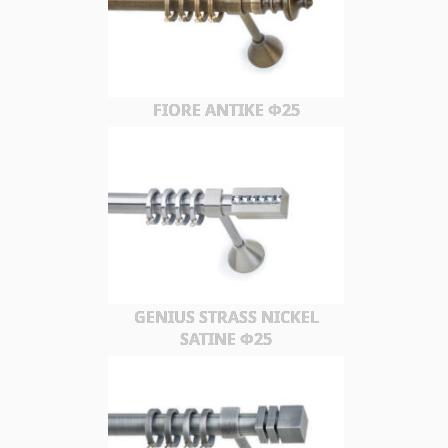
FIORE ΑΝΤΙΚΕ Φ25
GENIUS STRASS NICKEL
SATINE Φ25