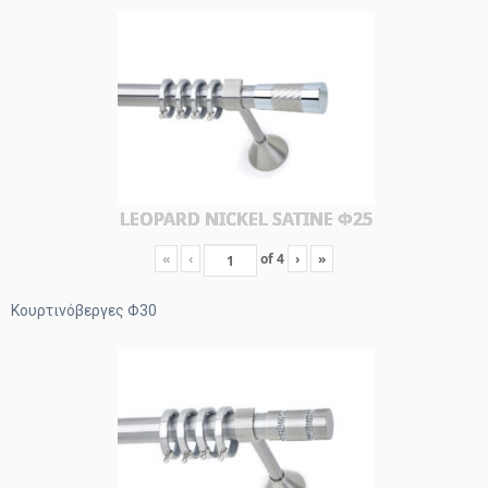
LEOPARD NICKEL SATINE Φ25
«
‹
of
4
›
»
Κουρτινόβεργες Φ30