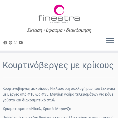
Σκίαση • ύφασμα • διακόσμηση
Skip
to
Κουρτινόβεργες με κρίκους
content
Κουρτινόβεργες με κρίκους Η κλασσική συλλογή μας που ξεκινάει
με βέργες από Φ10 ως Φ35. Μεγάλη γκάμα τελειωμάτων για κάθε
γούστο και διακοσμητικό στυλ
Χρωματισμοί σε Νίκελ, Χρυσό, Μπρονζέ
Πολλά από τα σχέδια βγαίνουν και σε άλλα χρώματα όπως, εκρού,