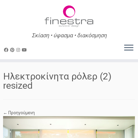
Σκίαση • ύφασμα • διακόσμηση
Skip
to
Ηλεκτροκίνητα ρόλερ (2)
content
resized
← Προηγούμενη