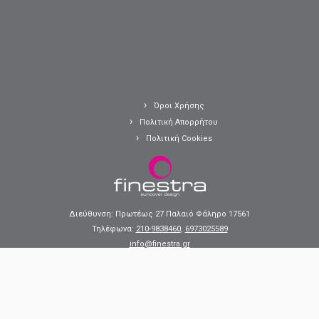
Όροι Χρήσης
Πολιτική Απορρήτου
Πολιτική Cookies
Διεύθυνση: Πρωτέως 27 Παλαιό Φάληρο 17561
Τηλέφωνα:
210-9838460
,
6973025589
info@finestra.gr
·
© 2025
finestra.gr
·