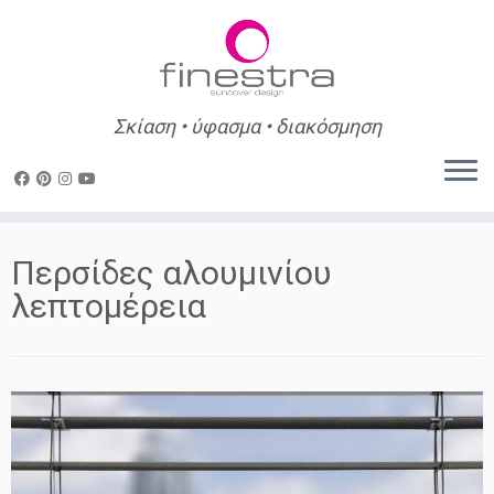
Σκίαση • ύφασμα • διακόσμηση
Skip
to
Περσίδες αλουμινίου
content
λεπτομέρεια