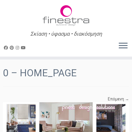
Σκίαση • ύφασμα • διακόσμηση
Skip
to
0 – HOME_PAGE
content
Επόμενη →